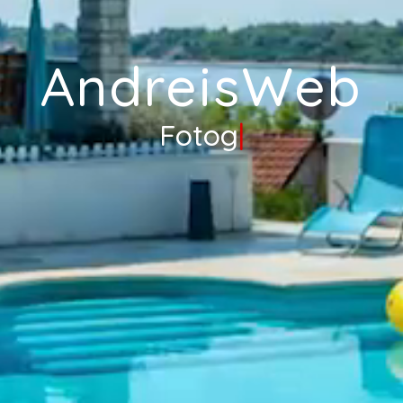
AndreisWeb
Video snim
|