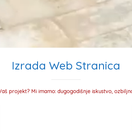
Izrada Web Stranica
š projekt? Mi imamo: dugogodišnje iskustvo, ozbiljnos