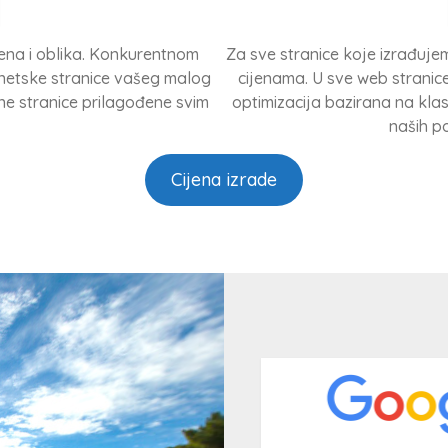
jena i oblika. Konkurentnom
Za sve stranice koje izrađuj
rnetske stranice vašeg malog
cijenama. U sve web stranic
vne stranice prilagođene svim
optimizacija bazirana na kla
naših po
Cijena izrade